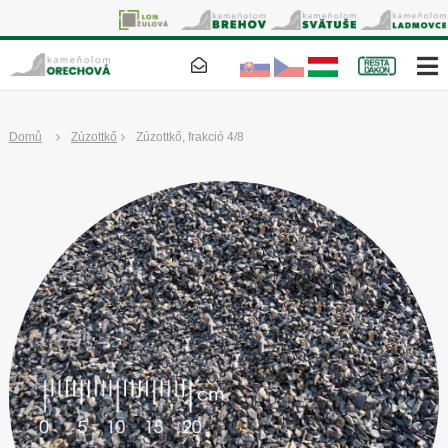
Domů
Zúzottkő
Zúzottkő, frakció 4/8