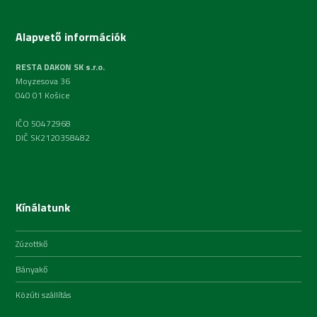
Alapvető információk
RESTA DAKON SK s.r.o.
Moyzesova 36
040 01 Košice
IČO 50472968
DIČ SK2120358482
Kínálatunk
Zúzottkő
Bányakő
Közúti szállítás