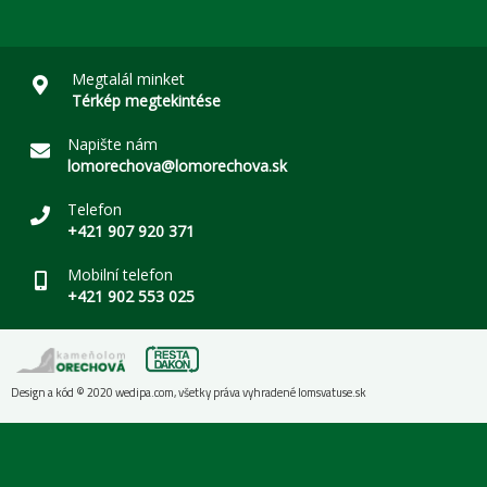
Megtalál minket
Térkép megtekintése
Napište nám
lomorechova@lomorechova.sk
Telefon
+421 907 920 371
Mobilní telefon
+421 902 553 025
Design a kód © 2020
wedipa.com
, všetky práva vyhradené
lomsvatuse.sk