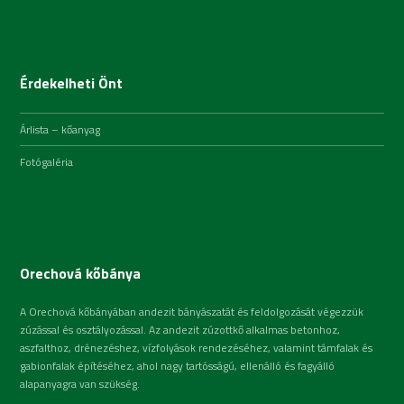
Érdekelheti Önt
Árlista – kőanyag
Fotógaléria
Orechová kőbánya
A Orechová kőbányában andezit bányászatát és feldolgozását végezzük
zúzással és osztályozással. Az andezit zúzottkő alkalmas betonhoz,
aszfalthoz, drénezéshez, vízfolyások rendezéséhez, valamint támfalak és
gabionfalak építéséhez, ahol nagy tartósságú, ellenálló és fagyálló
alapanyagra van szükség.