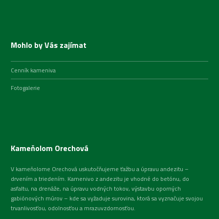
Mohlo by Vás zajímat
Cenník kameniva
Fotogalerie
Kameňolom Orechová
V kameňolome Orechová uskutočňujeme ťažbu a úpravu andezitu –
drvením a triedením. Kamenivo z andezitu je vhodné do betónu, do
asfaltu, na drenáže, na úpravu vodných tokov, výstavbu oporných
gabiónových múrov – kde sa vyžaduje surovina, ktorá sa vyznačuje svojou
trvanlivosťou, odolnosťou a mrazuvzdornosťou.