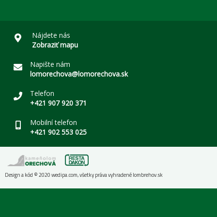
Nájdete nás
Zobraziť mapu
Napište nám
lomorechova@lomorechova.sk
Telefon
+421 907 920 371
Mobilní telefon
+421 902 553 025
Design a kód © 2020
wedipa.com
, všetky práva vyhradené
lombrehov.sk