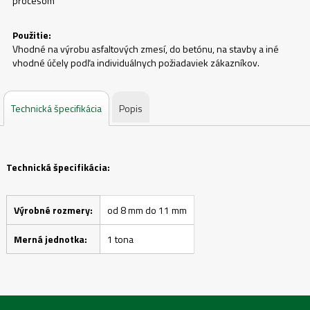
procesom
Použitie:
Vhodné na výrobu asfaltových zmesí, do betónu, na stavby a iné
vhodné účely podľa individuálnych požiadaviek zákazníkov.
Technická špecifikácia
Popis
Technická špecifikácia:
Výrobné rozmery:
od 8 mm do 11 mm
Merná jednotka:
1 tona